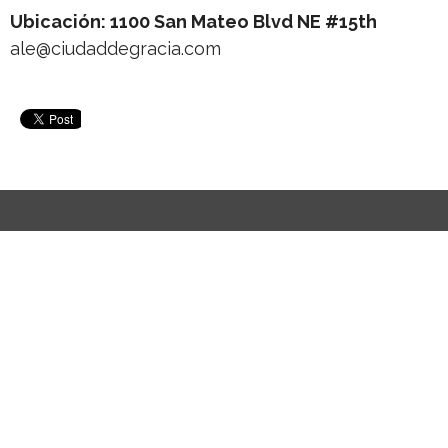
Ubicación: 1100 San Mateo Blvd NE #15th
ale@ciudaddegracia.com
Iglesia Ciudad de Gracia
1100 San Mateo Blvd NE Suite 15 Albuquerque, Nuevo
México 87110
Vista del mapa