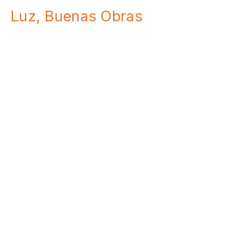
Luz, Buenas Obras
Filipenses 2:12–18
Be happy
Filipenses 2:12–18
None
October 17, 2021
Tiempos buenos y malos,
Dios los usará.
Filipenses 1:12–18a